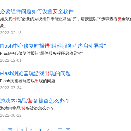
必要组件问题如何设置
安
全软件
如反复
出
现“必要的系统组件未能正常运行”，请按照以下步骤查看
安
全软
象。
2023-02-13
Flash中心修复时报
错
"组件服务程序启动异常"
Flash中心修复时报
错
"组件服务程序启动异常"
2022-12-01
Flash浏览器玩游戏
出
现的问题
Flash浏览器玩游戏
出
现的问题
2023-07-24
游戏内物品/
装
备被盗怎么办？
游戏内物品/
装
备被盗怎么办？
2022-08-22
上一页
1
2
3
4
下一页