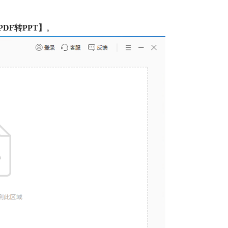
PDF转
PPT
】
。